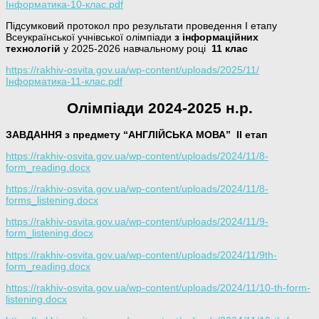
Інформатика-10-клас.pdf
Підсумковий протокол про результати проведення І етапу
Всеукраїнської учнівської олімпіади
з інформаційних
технологій
у 2025-2026 навчальному році
11 клас
https://rakhiv-osvita.gov.ua/wp-content/uploads/2025/11/
Інформатика-11-клас.pdf
Олімпіади 2024-2025 н.р
.
ЗАВДАННЯ з предмету “АНГЛІЙСЬКА МОВА”
ІІ етап
https://rakhiv-osvita.gov.ua/wp-content/uploads/2024/11/8-
form_reading.docx
https://rakhiv-osvita.gov.ua/wp-content/uploads/2024/11/8-
forms_listening.docx
https://rakhiv-osvita.gov.ua/wp-content/uploads/2024/11/9-
form_listening.docx
https://rakhiv-osvita.gov.ua/wp-content/uploads/2024/11/9th-
form_reading.docx
https://rakhiv-osvita.gov.ua/wp-content/uploads/2024/11/10-th-form-
listening.docx