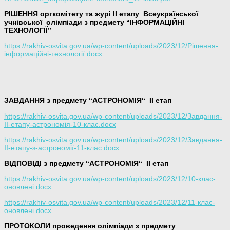
РІШЕННЯ оргкомітету та журі ІІ етапу Всеукраїнської
учнівської олімпіади з предмету “ІНФОРМАЦІЙНІ
ТЕХНОЛОГІЇ”
https://rakhiv-osvita.gov.ua/wp-content/uploads/2023/12/Рішення-
інформаційні-технології.docx
ЗАВДАННЯ з предмету “АСТРОНОМІЯ
“
ІІ етап
https://rakhiv-osvita.gov.ua/wp-content/uploads/2023/12/Завдання-
ІІ-етапу-астрономія-10-клас.docx
https://rakhiv-osvita.gov.ua/wp-content/uploads/2023/12/Завдання-
ІІ-етапу-з-астрономії-11-клас.docx
ВІДПОВІДІ з предмету “АСТРОНОМІЯ
“
ІІ етап
https://rakhiv-osvita.gov.ua/wp-content/uploads/2023/12/10-клас-
оновлені.docx
https://rakhiv-osvita.gov.ua/wp-content/uploads/2023/12/11-клас-
оновлені.docx
ПРОТОКОЛИ проведення олімпіади з предмету