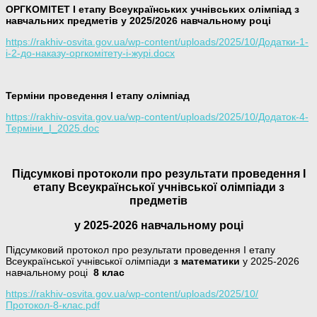
ОРГКОМІТЕТ І етапу Всеукраїнських учнівських олімпіад з
навчальних предметів у 2025/2026 навчальному році
https://rakhiv-osvita.gov.ua/wp-content/uploads/2025/10/Додатки-1-
і-2-до-наказу-оргкомітету-і-журі.docx
Терміни проведення І етапу олімпіад
https://rakhiv-osvita.gov.ua/wp-content/uploads/2025/10/Додаток-4-
Термiни_I_2025.doc
Підсумкові протоколи про результати проведення І
етапу Всеукраїнської учнівської олімпіади з
предметів
у 2025-2026 навчальному році
Підсумковий протокол про результати проведення І етапу
Всеукраїнської учнівської олімпіади
з математики
у 2025-2026
навчальному році
8 клас
https://rakhiv-osvita.gov.ua/wp-content/uploads/2025/10/
Протокол-8-клас.pdf