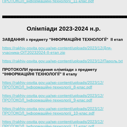
ПРОТОКОЛ_інформаційні-технології_11-клас.pdf
▀▀▀▀▀▀▀▀▀▀▀▀▀▀▀▀
▀▀▀▀▀▀▀▀▀▀▀▀▀▀▀▀▀▀
▀▀▀▀▀▀▀▀▀▀
Олімпіади 2023-2024 н.р
.
ЗАВДАННЯ з предмету “ІНФОРМАЦІЙНІ ТЕХНОЛОГІЇ
“
ІІ етап
https://rakhiv-osvita.gov.ua/wp-content/uploads/2023/12/Для-
учасника-ОІТ20232024-ІІ-етап.zip
https://rakhiv-osvita.gov.ua/wp-content/uploads/2023/12/Пароль.txt
ПРОТОКОЛИ проведення олімпіади з предмету
“ІНФОРМАЦІЙНІ ТЕХНОЛОГІЇ” ІІ етапу
https://rakhiv-osvita.gov.ua/wp-content/uploads/2023/12/
ПРОТОКОЛ_Інформаційні-технології_8-клас.pdf
https://rakhiv-osvita.gov.ua/wp-content/uploads/2023/12/
ПРОТОКОЛ_Інформаційні-технології_9-клас.pdf
https://rakhiv-osvita.gov.ua/wp-content/uploads/2023/12/
ПРОТОКОЛ_Інформаційні-технології_10-клас.pdf
https://rakhiv-osvita.gov.ua/wp-content/uploads/2023/12/
ПРОТОКОЛ_Інформаційні-технології_11-клас.pdf