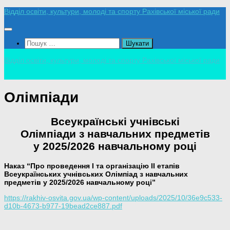
Skip
Відділ освіти, культури, молоді та спорту Рахівської міської ради
to
content
Пошук:
Відділ освіти, культури, молоді та спорту Рахівської міської ради
Олімпіади
Всеукраїнські учнівські
Олімпіади з навчальних предметів
у 2025/2026 навчальному році
Наказ “Про проведення І та організацію ІІ етапів
Всеукраїнських учнівських Олімпіад з навчальних
предметів у 2025/2026 навчальному році”
https://rakhiv-osvita.gov.ua/wp-content/uploads/2025/10/36e9c533-
d10b-4673-b977-19bead2ce887.pdf