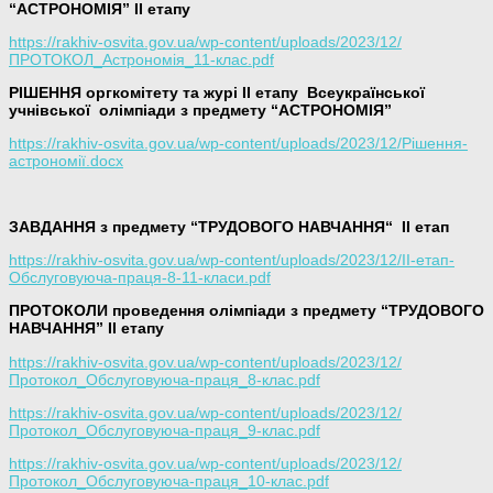
“АСТРОНОМІЯ” ІІ етапу
https://rakhiv-osvita.gov.ua/wp-content/uploads/2023/12/
ПРОТОКОЛ_Астрономія_11-клас.pdf
РІШЕННЯ оргкомітету та журі ІІ етапу Всеукраїнської
учнівської олімпіади з предмету “АСТРОНОМІЯ”
https://rakhiv-osvita.gov.ua/wp-content/uploads/2023/12/Рішення-
астрономії.docx
ЗАВДАННЯ з предмету “ТРУДОВОГО НАВЧАННЯ
“
ІІ етап
https://rakhiv-osvita.gov.ua/wp-content/uploads/2023/12/ІІ-етап-
Обслуговуюча-праця-8-11-класи.pdf
ПРОТОКОЛИ проведення олімпіади з предмету “ТРУДОВОГО
НАВЧАННЯ” ІІ етапу
https://rakhiv-osvita.gov.ua/wp-content/uploads/2023/12/
Протокол_Обслуговуюча-праця_8-клас.pdf
https://rakhiv-osvita.gov.ua/wp-content/uploads/2023/12/
Протокол_Обслуговуюча-праця_9-клас.pdf
https://rakhiv-osvita.gov.ua/wp-content/uploads/2023/12/
Протокол_Обслуговуюча-праця_10-клас.pdf