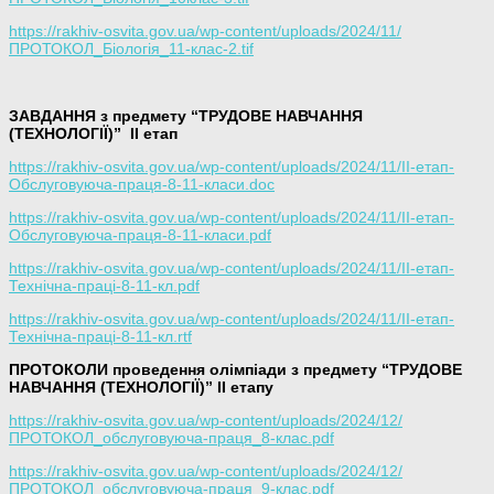
https://rakhiv-osvita.gov.ua/wp-content/uploads/2024/11/
ПРОТОКОЛ_Біологія_11-клас-2.tif
ЗАВДАННЯ з предмету “ТРУДОВЕ НАВЧАННЯ
(ТЕХНОЛОГІЇ)”
ІІ етап
https://rakhiv-osvita.gov.ua/wp-content/uploads/2024/11/ІІ-етап-
Обслуговуюча-праця-8-11-класи.doc
https://rakhiv-osvita.gov.ua/wp-content/uploads/2024/11/ІІ-етап-
Обслуговуюча-праця-8-11-класи.pdf
https://rakhiv-osvita.gov.ua/wp-content/uploads/2024/11/ІІ-етап-
Технічна-праці-8-11-кл.pdf
https://rakhiv-osvita.gov.ua/wp-content/uploads/2024/11/ІІ-етап-
Технічна-праці-8-11-кл.rtf
ПРОТОКОЛИ проведення олімпіади з предмету “ТРУДОВЕ
НАВЧАННЯ (ТЕХНОЛОГІЇ)” ІІ етапу
https://rakhiv-osvita.gov.ua/wp-content/uploads/2024/12/
ПРОТОКОЛ_обслуговуюча-праця_8-клас.pdf
https://rakhiv-osvita.gov.ua/wp-content/uploads/2024/12/
ПРОТОКОЛ_обслуговуюча-праця_9-клас.pdf