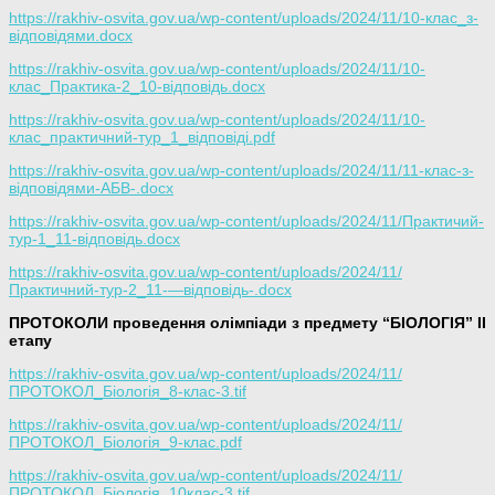
https://rakhiv-osvita.gov.ua/wp-content/uploads/2024/11/10-клас_з-
відповідями.docx
https://rakhiv-osvita.gov.ua/wp-content/uploads/2024/11/10-
клас_Практика-2_10-відповідь.docx
https://rakhiv-osvita.gov.ua/wp-content/uploads/2024/11/10-
клас_практичний-тур_1_відповіді.pdf
https://rakhiv-osvita.gov.ua/wp-content/uploads/2024/11/11-клас-з-
відповідями-АБВ-.docx
https://rakhiv-osvita.gov.ua/wp-content/uploads/2024/11/Практичий-
тур-1_11-відповідь.docx
https://rakhiv-osvita.gov.ua/wp-content/uploads/2024/11/
Практичний-тур-2_11-—відповідь-.docx
ПРОТОКОЛИ проведення олімпіади з предмету “БІОЛОГІЯ” ІІ
етапу
https://rakhiv-osvita.gov.ua/wp-content/uploads/2024/11/
ПРОТОКОЛ_Біологія_8-клас-3.tif
https://rakhiv-osvita.gov.ua/wp-content/uploads/2024/11/
ПРОТОКОЛ_Біологія_9-клас.pdf
https://rakhiv-osvita.gov.ua/wp-content/uploads/2024/11/
ПРОТОКОЛ_Біологія_10клас-3.tif