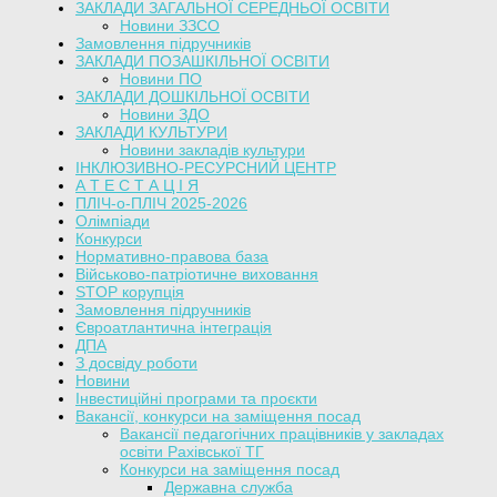
ЗАКЛАДИ ЗАГАЛЬНОЇ СЕРЕДНЬОЇ ОСВІТИ
Новини ЗЗСО
Замовлення підручників
ЗАКЛАДИ ПОЗАШКІЛЬНОЇ ОСВІТИ
Новини ПО
ЗАКЛАДИ ДОШКІЛЬНОЇ ОСВІТИ
Новини ЗДО
ЗАКЛАДИ КУЛЬТУРИ
Новини закладів культури
ІНКЛЮЗИВНО-РЕСУРСНИЙ ЦЕНТР
А Т Е С Т А Ц І Я
ПЛІЧ-о-ПЛІЧ 2025-2026
Олімпіади
Конкурси
Нормативно-правова база
Військово-патріотичне виховання
STOP корупція
Замовлення підручників
Євроатлантична інтеграція
ДПА
З досвіду роботи
Новини
Інвестиційні програми та проєкти
Вакансії, конкурси на заміщення посад
Вакансії педагогічних працівників у закладах
освіти Рахівської ТГ
Конкурси на заміщення посад
Державна служба