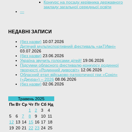
Конкурс на посаду керівника державного
закладу загальної середньої освіти
—
НЕДАВНІ ЗАПИСИ
(без назви)
10.07.2026
Дитячий мультиспортивний фестиваль «акТИвні»
03.07.2026
(без назви)
23.06.2026
Україна звучить голосами дітей!
19.06.2026
Підсумки обласного фестивалю-конкурсу родинної
творчості «Родинний дивосвіт»
12.06.2026
Обласний етап військово-патріотичної гри «Сокіл»
(«Джура») – 2026
08.06.2026
(без назви)
02.06.2026
Травень 2025
Пн
Вт
Ср
Чт
Пт
Сб
Нд
1
2
3
4
5
6
7
8
9
10
11
12
13
14
15
16
17
18
19
20
21
22
23
24
25