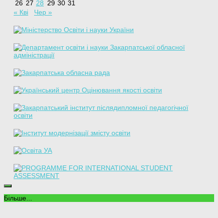
26
27
28
29
30
31
« Кві
Чер »
Більше...