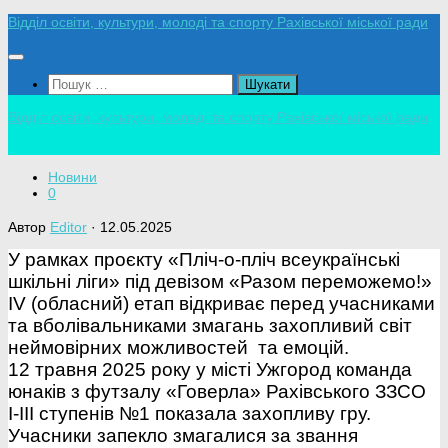
Skip
Відділ освіти, культури, молоді та спорту Рахівської міської ради
to
content
Пошук:
Відділ освіти, культури, молоді та спорту Рахівської міської ради
Новини
0
Автор
Editor
·
12.05.2025
У рамках проєкту «Пліч-о-пліч всеукраїнські
шкільні ліги» під девізом «Разом переможемо!»
ІV (обласний) етап відкриває перед учасниками
та вболівальниками змагань захопливий світ
неймовірних можливостей та емоцій.
12 травня 2025 року у місті Ужгород команда
юнаків з футзалу «Говерла» Рахівського ЗЗСО
І-ІІІ ступенів №1 показала захопливу гру.
Учасники запекло змагалися за звання