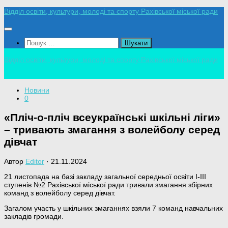
Skip
Відділ освіти, культури, молоді та спорту Рахівської міської ради
to
content
Пошук:
Відділ освіти, культури, молоді та спорту Рахівської міської ради
Новини
0
«Пліч-о-пліч всеукраїнські шкільні ліги»
– тривають змагання з волейболу серед
дівчат
Автор
Editor
·
21.11.2024
21 листопада на базі закладу загальної середньої освіти І-ІІІ
ступенів №2 Рахівської міської ради тривали змагання збірних
команд з волейболу серед дівчат.
Загалом участь у шкільних змаганнях взяли 7 команд навчальних
закладів громади.