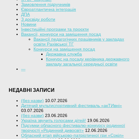
Замовлення підручників
Євроатлантична інтеграція
ДПА
З досвіду роботи
Новини
Інвестиційні програми та проєкти
Вакансії, конкурси на заміщення посад
Вакансії педагогічних працівників у закладах
освіти Рахівської ТГ
Конкурси на заміщення посад
Державна служба
Конкурс на посаду керівника державного
закладу загальної середньої освіти
—
НЕДАВНІ ЗАПИСИ
(без назви)
10.07.2026
Дитячий мультиспортивний фестиваль «акТИвні»
03.07.2026
(без назви)
23.06.2026
Україна звучить голосами дітей!
19.06.2026
Підсумки обласного фестивалю-конкурсу родинної
творчості «Родинний дивосвіт»
12.06.2026
Обласний етап військово-патріотичної гри «Сокіл»