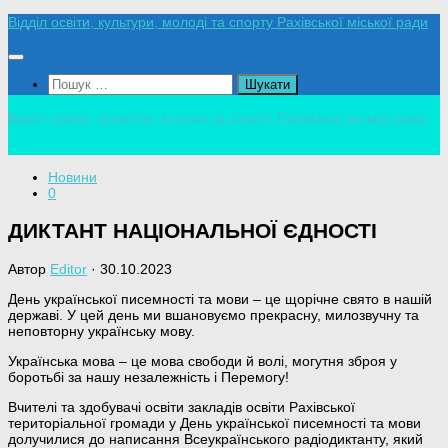
Skip
Відділ освіти, культури, молоді та спорту Рахівської міської ради
to
content
Пошук:
Відділ освіти, культури, молоді та спорту Рахівської міської ради
Новини
0
ДИКТАНТ НАЦІОНАЛЬНОЇ ЄДНОСТІ
Автор
Editor
·
30.10.2023
День української писемності та мови – це щорічне свято в нашій
державі. У цей день ми вшановуємо прекрасну, милозвучну та
неповторну українську мову.
Українська мова – це мова свободи й волі, могутня зброя у
боротьбі за нашу незалежність і Перемогу!
Вчителі та здобувачі освіти закладів освіти Рахівської
територіальної громади у День української писемності та мови
долучилися до написання Всеукраїнського радіодиктанту, який