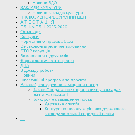
Новини ЗДО
ЗАКЛАДИ КУЛЬТУРИ
Новини закладів культури
ІНКЛЮЗИВНО-РЕСУРСНИЙ ЦЕНТР
А Т Е С Т А Ц І Я
ПЛІЧ-о-ПЛІЧ 2025-2026
Олімпіади
Конкурси
Нормативно-правова база
Військово-патріотичне виховання
STOP корупція
Замовлення підручників
Євроатлантична інтеграція
ДПА
З досвіду роботи
Новини
Інвестиційні програми та проєкти
Вакансії, конкурси на заміщення посад
Вакансії педагогічних працівників у закладах
освіти Рахівської ТГ
Конкурси на заміщення посад
Державна служба
Конкурс на посаду керівника державного
закладу загальної середньої освіти
—