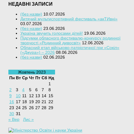
НЕДАВНІ ЗАПИСИ
(без назви)
10.07.2026
Дитячий мультиспортивний фестиваль «акТИвні»
03.07.2026
(без назви)
23.06.2026
Україна звучить голосами дітей!
19.06.2026
Підсумки обласного фестивалю-конкурсу родинної
творчості «Родинний дивосвіт»
12.06.2026
Обласний етап військово-патріотичної гри «Сокіл»
(«Джура») – 2026
08.06.2026
(без назви)
02.06.2026
Жовтень 2023
Пн
Вт
Ср
Чт
Пт
Сб
Нд
1
2
3
4
5
6
7
8
9
10
11
12
13
14
15
16
17
18
19
20
21
22
23
24
25
26
27
28
29
30
31
« Вер
Лис »