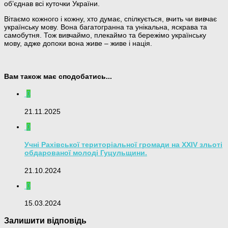
об’єднав всі куточки України.
Вітаємо кожного і кожну, хто думає, спілкується, вчить чи вивчає
українську мову. Вона багатогранна та унікальна, яскрава та
самобутня. Тож вивчаймо, плекаймо та бережімо українську
мову, адже допоки вона живе – живе і нація.
Вам також має сподобатись...
0
21.11.2025
0
Учні Рахівської територіальної громади на ХХІV зльоті
обдарованої молоді Гуцульщини.
21.10.2024
0
15.03.2024
Залишити відповідь