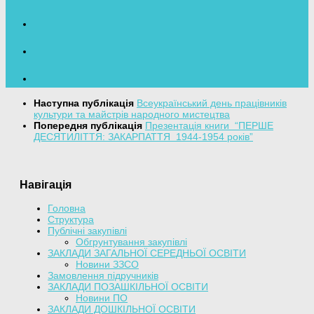
Наступна публікація
Всеукраїнський день працівників
культури та майстрів народного мистецтва
Попередня публікація
Презентація книги “ПЕРШЕ
ДЕСЯТИЛІТТЯ: ЗАКАРПАТТЯ 1944-1954 років”
Навігація
Головна
Структура
Публічні закупівлі
Обгрунтування закупівлі
ЗАКЛАДИ ЗАГАЛЬНОЇ СЕРЕДНЬОЇ ОСВІТИ
Новини ЗЗСО
Замовлення підручників
ЗАКЛАДИ ПОЗАШКІЛЬНОЇ ОСВІТИ
Новини ПО
ЗАКЛАДИ ДОШКІЛЬНОЇ ОСВІТИ