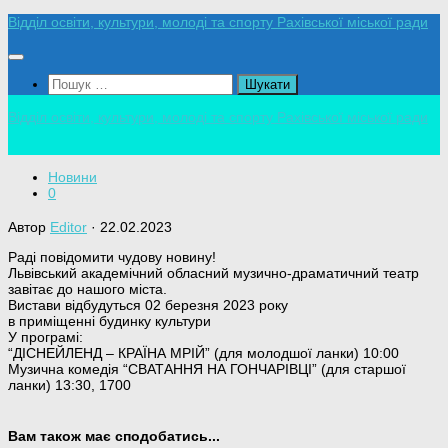
Skip
Відділ освіти, культури, молоді та спорту Рахівської міської ради
to
content
Пошук:
Відділ освіти, культури, молоді та спорту Рахівської міської ради
Новини
0
Автор
Editor
·
22.02.2023
Раді повідомити чудову новину!
Львівський академічний обласний музично-драматичний театр
завітає до нашого міста.
Вистави відбудуться 02 березня 2023 року
в приміщенні будинку культури
У програмі:
“ДІСНЕЙЛЕНД – КРАЇНА МРІЙ” (для молодшої ланки) 10:00
Музична комедія “СВАТАННЯ НА ГОНЧАРІВЦІ” (для старшої
ланки) 13:30, 1700
Вам також має сподобатись...