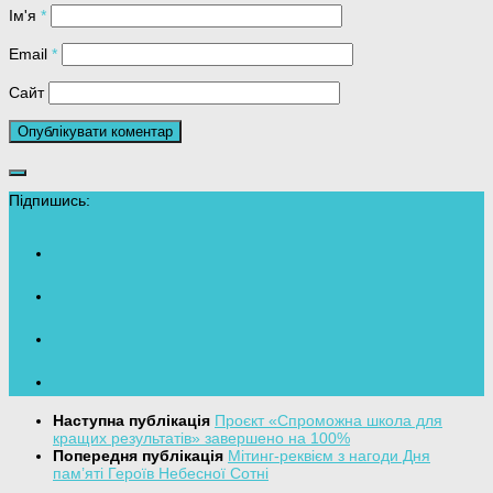
Ім'я
*
Email
*
Сайт
Підпишись:
Наступна публікація
Проєкт «Спроможна школа для
кращих результатів» завершено на 100%
Попередня публікація
Мітинг-реквієм з нагоди Дня
пам’яті Героїв Небесної Сотні