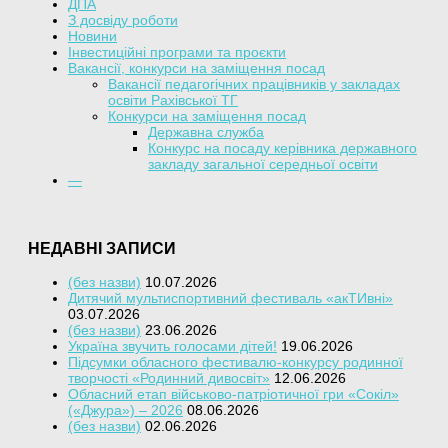
ДПА
З досвіду роботи
Новини
Інвестиційні програми та проєкти
Вакансії, конкурси на заміщення посад
Вакансії педагогічних працівників у закладах
освіти Рахівської ТГ
Конкурси на заміщення посад
Державна служба
Конкурс на посаду керівника державного
закладу загальної середньої освіти
—
НЕДАВНІ ЗАПИСИ
(без назви)
10.07.2026
Дитячий мультиспортивний фестиваль «акТИвні»
03.07.2026
(без назви)
23.06.2026
Україна звучить голосами дітей!
19.06.2026
Підсумки обласного фестивалю-конкурсу родинної
творчості «Родинний дивосвіт»
12.06.2026
Обласний етап військово-патріотичної гри «Сокіл»
(«Джура») – 2026
08.06.2026
(без назви)
02.06.2026