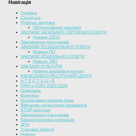
Навігація
Головна
Структура
Публічні закупівлі
Обгрунтування закупівлі
ЗАКЛАДИ ЗАГАЛЬНОЇ СЕРЕДНЬОЇ ОСВІТИ
Новини ЗЗСО
Замовлення підручників
ЗАКЛАДИ ПОЗАШКІЛЬНОЇ ОСВІТИ
Новини ПО
ЗАКЛАДИ ДОШКІЛЬНОЇ ОСВІТИ
Новини ЗДО
ЗАКЛАДИ КУЛЬТУРИ
Новини закладів культури
ІНКЛЮЗИВНО-РЕСУРСНИЙ ЦЕНТР
А Т Е С Т А Ц І Я
ПЛІЧ-о-ПЛІЧ 2025-2026
Олімпіади
Конкурси
Нормативно-правова база
Військово-патріотичне виховання
STOP корупція
Замовлення підручників
Євроатлантична інтеграція
ДПА
З досвіду роботи
Новини