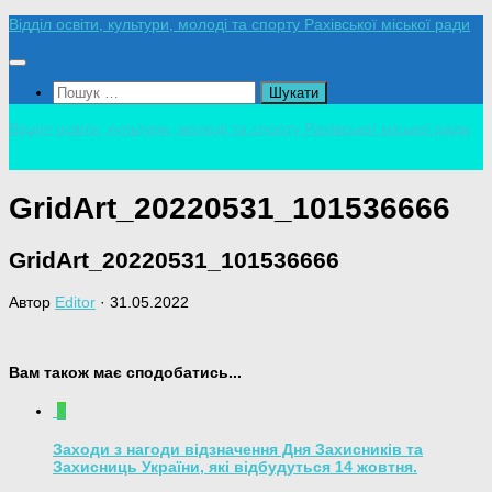
Skip
Відділ освіти, культури, молоді та спорту Рахівської міської ради
to
content
Пошук:
Відділ освіти, культури, молоді та спорту Рахівської міської ради
GridArt_20220531_101536666
GridArt_20220531_101536666
Автор
Editor
·
31.05.2022
Вам також має сподобатись...
0
Заходи з нагоди відзначення Дня Захисників та
Захисниць України, які відбудуться 14 жовтня.