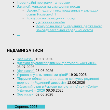
Інвестиційні програми та проєкти
Вакансії, конкурси на заміщення посад
Вакансії педагогічних працівників у закладах
освіти Рахівської ТГ
Конкурси на заміщення посад
Державна служба
Конкурс на посаду керівника державного
закладу загальної середньої освіти
—
НЕДАВНІ ЗАПИСИ
(без назви)
10.07.2026
Дитячий мультиспортивний фестиваль «акТИвні»
03.07.2026
(без назви)
23.06.2026
Україна звучить голосами дітей!
19.06.2026
Підсумки обласного фестивалю-конкурсу родинної
творчості «Родинний дивосвіт»
12.06.2026
Обласний етап військово-патріотичної гри «Сокіл»
(«Джура») – 2026
08.06.2026
(без назви)
02.06.2026
Серпень 2026