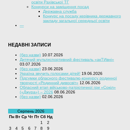
освіти Рахівської ТГ
Конкурси на заміщення посад
Державна служба
Конкурс на посаду керівника державного
закладу загальної середньої освіти
—
НЕДАВНІ ЗАПИСИ
(без назви)
10.07.2026
Дитячий мультиспортивний фестиваль «акТИвні»
03.07.2026
(без назви)
23.06.2026
Україна звучить голосами дітей!
19.06.2026
Підсумки обласного фестивалю-конкурсу родинної
творчості «Родинний дивосвіт»
12.06.2026
Обласний етап військово-патріотичної гри «Сокіл»
(«Джура») – 2026
08.06.2026
(без назви)
02.06.2026
Серпень 2026
Пн
Вт
Ср
Чт
Пт
Сб
Нд
1
2
3
4
5
6
7
8
9