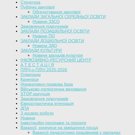
Структура
Публічні закупівлі
Обгрунтування закупівлі
ЗАКЛАДИ ЗАГАЛЬНОЇ СЕРЕДНЬОЇ ОСВІТИ
Новини ЗЗСО
Замовлення підручників
ЗАКЛАДИ ПОЗАШКІЛЬНОЇ ОСВІТИ
Новини ПО
ЗАКЛАДИ ДОШКІЛЬНОЇ ОСВІТИ
Новини ЗДО
ЗАКЛАДИ КУЛЬТУРИ
Новини закладів культури
ІНКЛЮЗИВНО-РЕСУРСНИЙ ЦЕНТР
А Т Е С Т А Ц І Я
ПЛІЧ-о-ПЛІЧ 2025-2026
Олімпіади
Конкурси
Нормативно-правова база
Військово-патріотичне виховання
STOP корупція
Замовлення підручників
Євроатлантична інтеграція
ДПА
З досвіду роботи
Новини
Інвестиційні програми та проєкти
Вакансії, конкурси на заміщення посад
Вакансії педагогічних працівників у закладах