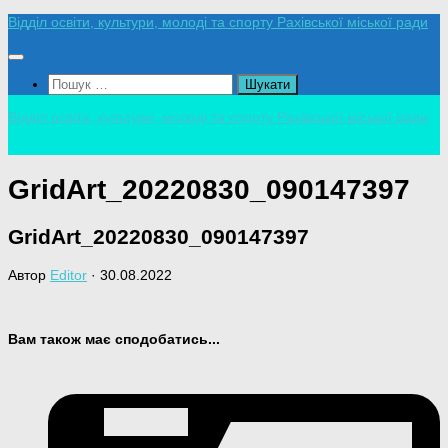
Skip
Відділ освіти, культури, молоді та спорту Рахівської міської ради
to
content
Пошук:
Відділ освіти, культури, молоді та спорту Рахівської міської ради
GridArt_20220830_090147397
GridArt_20220830_090147397
Автор
Editor
·
30.08.2022
Вам також має сподобатись...