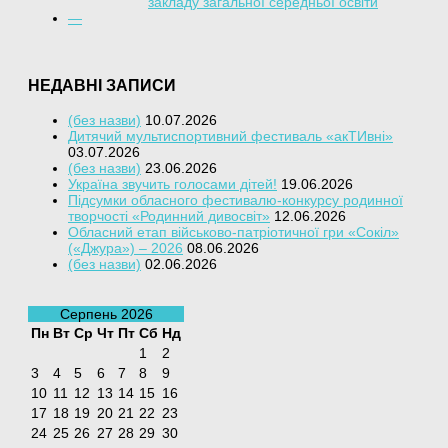
закладу загальної середньої освіти
—
НЕДАВНІ ЗАПИСИ
(без назви)
10.07.2026
Дитячий мультиспортивний фестиваль «акТИвні»
03.07.2026
(без назви)
23.06.2026
Україна звучить голосами дітей!
19.06.2026
Підсумки обласного фестивалю-конкурсу родинної
творчості «Родинний дивосвіт»
12.06.2026
Обласний етап військово-патріотичної гри «Сокіл»
(«Джура») – 2026
08.06.2026
(без назви)
02.06.2026
Серпень 2026
Пн
Вт
Ср
Чт
Пт
Сб
Нд
1
2
3
4
5
6
7
8
9
10
11
12
13
14
15
16
17
18
19
20
21
22
23
24
25
26
27
28
29
30