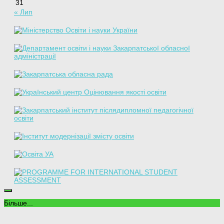
31
« Лип
Більше...