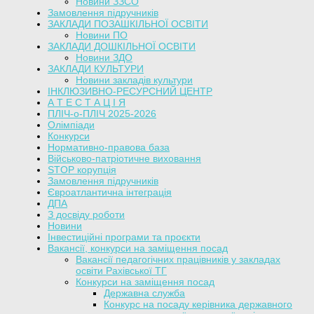
Новини ЗЗСО
Замовлення підручників
ЗАКЛАДИ ПОЗАШКІЛЬНОЇ ОСВІТИ
Новини ПО
ЗАКЛАДИ ДОШКІЛЬНОЇ ОСВІТИ
Новини ЗДО
ЗАКЛАДИ КУЛЬТУРИ
Новини закладів культури
ІНКЛЮЗИВНО-РЕСУРСНИЙ ЦЕНТР
А Т Е С Т А Ц І Я
ПЛІЧ-о-ПЛІЧ 2025-2026
Олімпіади
Конкурси
Нормативно-правова база
Військово-патріотичне виховання
STOP корупція
Замовлення підручників
Євроатлантична інтеграція
ДПА
З досвіду роботи
Новини
Інвестиційні програми та проєкти
Вакансії, конкурси на заміщення посад
Вакансії педагогічних працівників у закладах
освіти Рахівської ТГ
Конкурси на заміщення посад
Державна служба
Конкурс на посаду керівника державного