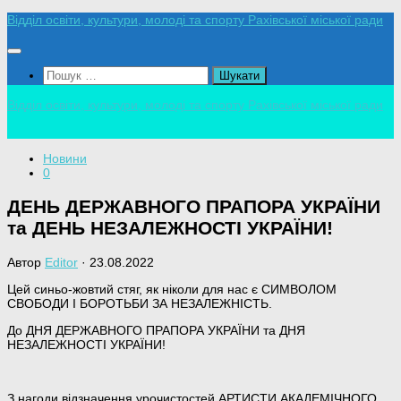
Skip
Відділ освіти, культури, молоді та спорту Рахівської міської ради
to
content
Пошук:
Відділ освіти, культури, молоді та спорту Рахівської міської ради
Новини
0
ДЕНЬ ДЕРЖАВНОГО ПРАПОРА УКРАЇНИ
та ДЕНЬ НЕЗАЛЕЖНОСТІ УКРАЇНИ!
Автор
Editor
·
23.08.2022
Цей синьо-жовтий стяг, як ніколи для нас є СИМВОЛОМ
СВОБОДИ І БОРОТЬБИ ЗА НЕЗАЛЕЖНІСТЬ.
До ДНЯ ДЕРЖАВНОГО ПРАПОРА УКРАЇНИ та ДНЯ
НЕЗАЛЕЖНОСТІ УКРАЇНИ!
З нагоди відзначення урочистостей АРТИСТИ АКАДЕМІЧНОГО