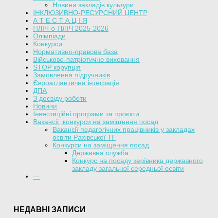
Новини закладів культури
ІНКЛЮЗИВНО-РЕСУРСНИЙ ЦЕНТР
А Т Е С Т А Ц І Я
ПЛІЧ-о-ПЛІЧ 2025-2026
Олімпіади
Конкурси
Нормативно-правова база
Військово-патріотичне виховання
STOP корупція
Замовлення підручників
Євроатлантична інтеграція
ДПА
З досвіду роботи
Новини
Інвестиційні програми та проєкти
Вакансії, конкурси на заміщення посад
Вакансії педагогічних працівників у закладах
освіти Рахівської ТГ
Конкурси на заміщення посад
Державна служба
Конкурс на посаду керівника державного
закладу загальної середньої освіти
—
НЕДАВНІ ЗАПИСИ