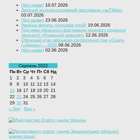
(без назви)
10.07.2026
Дитячий мультиспортивний фестиваль «акТИвні»
03.07.2026
(без назви)
23.06.2026
Україна звучить голосами дітей!
19.06.2026
Підсумки обласного фестивалю-конкурсу родинної
творчості «Родинний дивосвіт»
12.06.2026
Обласний етап військово-патріотичної гри «Сокіл»
(«Джура») – 2026
08.06.2026
(без назви)
02.06.2026
Серпень 2022
Пн
Вт
Ср
Чт
Пт
Сб
Нд
1
2
3
4
5
6
7
8
9
10
11
12
13
14
15
16
17
18
19
20
21
22
23
24
25
26
27
28
29
30
31
« Лип
Вер »