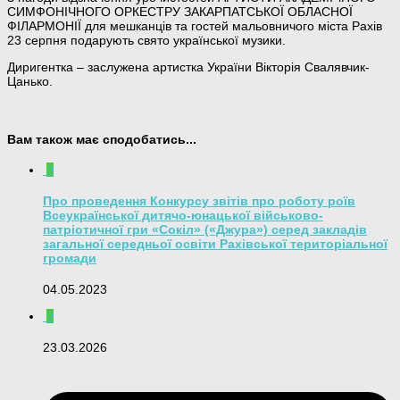
СИМФОНІЧНОГО ОРКЕСТРУ ЗАКАРПАТСЬКОЇ ОБЛАСНОЇ
ФІЛАРМОНІЇ для мешканців та гостей мальовничого міста Рахів
23 серпня подарують свято української музики.
Диригентка – заслужена артистка України Вікторія Свалявчик-
Цанько.
Вам також має сподобатись...
0
Про проведення Конкурсу звітів про роботу роїв
Всеукраїнської дитячо-юнацької військово-
патріотичної гри «Сокіл» («Джура») серед закладів
загальної середньої освіти Рахівської територіальної
громади
04.05.2023
0
23.03.2026