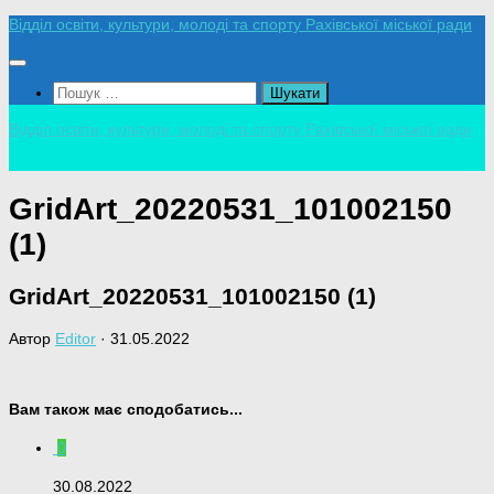
Skip
Відділ освіти, культури, молоді та спорту Рахівської міської ради
to
content
Пошук:
Відділ освіти, культури, молоді та спорту Рахівської міської ради
GridArt_20220531_101002150
(1)
GridArt_20220531_101002150 (1)
Автор
Editor
·
31.05.2022
Вам також має сподобатись...
0
30.08.2022