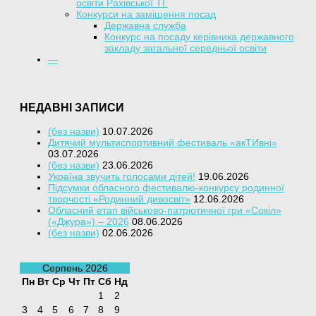
освіти Рахівської ТГ
Конкурси на заміщення посад
Державна служба
Конкурс на посаду керівника державного
закладу загальної середньої освіти
—
НЕДАВНІ ЗАПИСИ
(без назви)
10.07.2026
Дитячий мультиспортивний фестиваль «акТИвні»
03.07.2026
(без назви)
23.06.2026
Україна звучить голосами дітей!
19.06.2026
Підсумки обласного фестивалю-конкурсу родинної
творчості «Родинний дивосвіт»
12.06.2026
Обласний етап військово-патріотичної гри «Сокіл»
(«Джура») – 2026
08.06.2026
(без назви)
02.06.2026
Серпень 2026
Пн
Вт
Ср
Чт
Пт
Сб
Нд
1
2
3
4
5
6
7
8
9