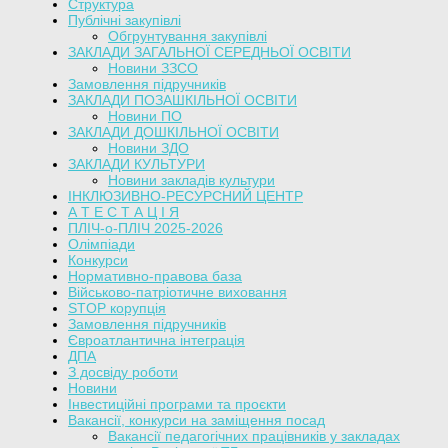
Структура
Публічні закупівлі
Обгрунтування закупівлі
ЗАКЛАДИ ЗАГАЛЬНОЇ СЕРЕДНЬОЇ ОСВІТИ
Новини ЗЗСО
Замовлення підручників
ЗАКЛАДИ ПОЗАШКІЛЬНОЇ ОСВІТИ
Новини ПО
ЗАКЛАДИ ДОШКІЛЬНОЇ ОСВІТИ
Новини ЗДО
ЗАКЛАДИ КУЛЬТУРИ
Новини закладів культури
ІНКЛЮЗИВНО-РЕСУРСНИЙ ЦЕНТР
А Т Е С Т А Ц І Я
ПЛІЧ-о-ПЛІЧ 2025-2026
Олімпіади
Конкурси
Нормативно-правова база
Військово-патріотичне виховання
STOP корупція
Замовлення підручників
Євроатлантична інтеграція
ДПА
З досвіду роботи
Новини
Інвестиційні програми та проєкти
Вакансії, конкурси на заміщення посад
Вакансії педагогічних працівників у закладах