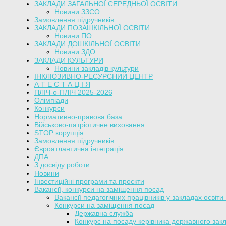
ЗАКЛАДИ ЗАГАЛЬНОЇ СЕРЕДНЬОЇ ОСВІТИ
Новини ЗЗСО
Замовлення підручників
ЗАКЛАДИ ПОЗАШКІЛЬНОЇ ОСВІТИ
Новини ПО
ЗАКЛАДИ ДОШКІЛЬНОЇ ОСВІТИ
Новини ЗДО
ЗАКЛАДИ КУЛЬТУРИ
Новини закладів культури
ІНКЛЮЗИВНО-РЕСУРСНИЙ ЦЕНТР
А Т Е С Т А Ц І Я
ПЛІЧ-о-ПЛІЧ 2025-2026
Олімпіади
Конкурси
Нормативно-правова база
Військово-патріотичне виховання
STOP корупція
Замовлення підручників
Євроатлантична інтеграція
ДПА
З досвіду роботи
Новини
Інвестиційні програми та проєкти
Вакансії, конкурси на заміщення посад
Вакансії педагогічних працівників у закладах освіти
Конкурси на заміщення посад
Державна служба
Конкурс на посаду керівника державного закл