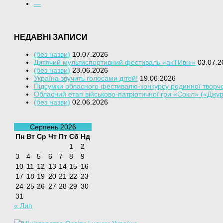
—
НЕДАВНІ ЗАПИСИ
(без назви)
10.07.2026
Дитячий мультиспортивний фестиваль «акТИвні»
03.07.2
(без назви)
23.06.2026
Україна звучить голосами дітей!
19.06.2026
Підсумки обласного фестивалю-конкурсу родинної творчо
Обласний етап військово-патріотичної гри «Сокіл» («Джу
(без назви)
02.06.2026
Серпень 2026
Пн
Вт
Ср
Чт
Пт
Сб
Нд
1
2
3
4
5
6
7
8
9
10
11
12
13
14
15
16
17
18
19
20
21
22
23
24
25
26
27
28
29
30
31
« Лип