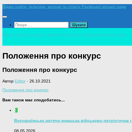
Skip
Відділ освіти, культури, молоді та спорту Рахівської міської ради
to
content
Пошук:
Відділ освіти, культури, молоді та спорту Рахівської міської ради
Положення про конкурс
Положення про конкурс
Автор
Editor
·
26.10.2021
Положення про конкурс
Вам також має сподобатись...
0
Всеукраїнська дитячо-юнацька військово-патріотична 
08.05.2026