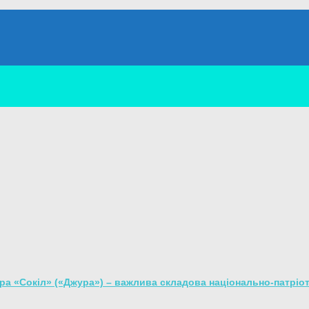
гра «Сокіл» («Джура») – важлива складова національно-патріо