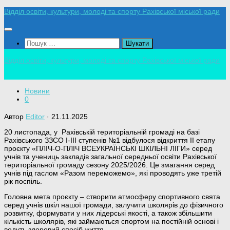
Skip
Відділ освіти, культури, молоді та спорту Рахівської міської ради
to
content
Пошук:
Відділ освіти, культури, молоді та спорту Рахівської міської ради
Новини
0
Автор
Editor
·
21.11.2025
20 листопада, у Рахівській територіальній громаді на базі
Рахівського ЗЗСО І-ІІІ ступенів №1 відбулося відкриття ІІ етапу
проєкту «ПЛІЧ-О-ПЛІЧ ВСЕУКРАЇНСЬКІ ШКІЛЬНІ ЛІГИ» серед
учнів та учениць закладів загальної середньої освіти Рахівської
територіальної громаду сезону 2025/2026. Це змагання серед
учнів під гаслом «Разом переможемо», які проводять уже третій
рік поспіль.
Головна мета проєкту – створити атмосферу спортивного свята
серед учнів шкіл нашої громади, залучити школярів до фізичного
розвитку, формувати у них лідерські якості, а також збільшити
кількість школярів, які займаються спортом на постійній основі і
ведуть здоровий спосіб життя.