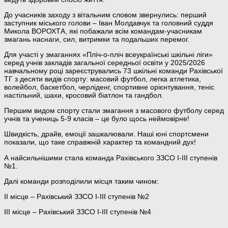
До учасників заходу з вітальним словом звернулись: перший
заступник міського голови – Іван Молдавчук та головний суддя
Микола ВОРОХТА, які побажали всім командам-учасникам
змагань наснаги, сил, витримки та подальших перемог.
Для участі у змаганнях «Пліч-о-пліч всеукраїнські шкільні ліги»
серед учнів закладів загальної середньої освіти у 2025/2026
навчальному році зареєструвались 73 шкільні команди Рахівської
ТГ з десяти видів спорту: масовий футбол, легка атлетика,
волейбол, баскетбол, черліденг, спортивне орієнтування, теніс
настільний, шахи, кросовий біатлон та гандбол.
Першим видом спорту стали змагання з масового футболу серед
учнів та учениць 5-9 класів – це було щось неймовірне!
Швидкість, драйв, емоції зашкалювали. Наші юні спортсмени
показали, що таке справжній характер та командний дух!
А найсильнішими стала команда Рахівського ЗЗСО І-ІІІ ступенів
№1.
Далі команди розподілили місця таким чином:
ІІ місце – Рахівський ЗЗСО І-ІІІ ступенів №2
ІІІ місце – Рахівський ЗЗСО І-ІІІ ступенів №4