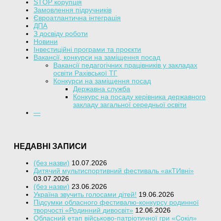
STOP корупція
Замовлення підручників
Євроатлантична інтеграція
ДПА
З досвіду роботи
Новини
Інвестиційні програми та проєкти
Вакансії, конкурси на заміщення посад
Вакансії педагогічних працівників у закладах
освіти Рахівської ТГ
Конкурси на заміщення посад
Державна служба
Конкурс на посаду керівника державного
закладу загальної середньої освіти
—
НЕДАВНІ ЗАПИСИ
(без назви)
10.07.2026
Дитячий мультиспортивний фестиваль «акТИвні»
03.07.2026
(без назви)
23.06.2026
Україна звучить голосами дітей!
19.06.2026
Підсумки обласного фестивалю-конкурсу родинної
творчості «Родинний дивосвіт»
12.06.2026
Обласний етап військово-патріотичної гри «Сокіл»