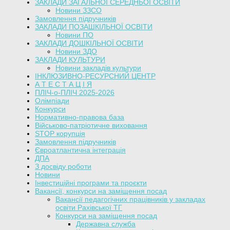
ЗАКЛАДИ ЗАГАЛЬНОЇ СЕРЕДНЬОЇ ОСВІТИ
Новини ЗЗСО
Замовлення підручників
ЗАКЛАДИ ПОЗАШКІЛЬНОЇ ОСВІТИ
Новини ПО
ЗАКЛАДИ ДОШКІЛЬНОЇ ОСВІТИ
Новини ЗДО
ЗАКЛАДИ КУЛЬТУРИ
Новини закладів культури
ІНКЛЮЗИВНО-РЕСУРСНИЙ ЦЕНТР
А Т Е С Т А Ц І Я
ПЛІЧ-о-ПЛІЧ 2025-2026
Олімпіади
Конкурси
Нормативно-правова база
Військово-патріотичне виховання
STOP корупція
Замовлення підручників
Євроатлантична інтеграція
ДПА
З досвіду роботи
Новини
Інвестиційні програми та проєкти
Вакансії, конкурси на заміщення посад
Вакансії педагогічних працівників у закладах
освіти Рахівської ТГ
Конкурси на заміщення посад
Державна служба