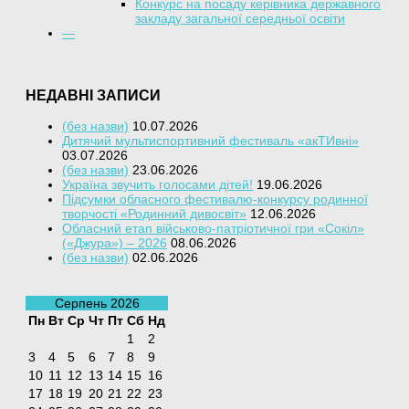
Конкурс на посаду керівника державного
закладу загальної середньої освіти
—
НЕДАВНІ ЗАПИСИ
(без назви)
10.07.2026
Дитячий мультиспортивний фестиваль «акТИвні»
03.07.2026
(без назви)
23.06.2026
Україна звучить голосами дітей!
19.06.2026
Підсумки обласного фестивалю-конкурсу родинної
творчості «Родинний дивосвіт»
12.06.2026
Обласний етап військово-патріотичної гри «Сокіл»
(«Джура») – 2026
08.06.2026
(без назви)
02.06.2026
Серпень 2026
Пн
Вт
Ср
Чт
Пт
Сб
Нд
1
2
3
4
5
6
7
8
9
10
11
12
13
14
15
16
17
18
19
20
21
22
23