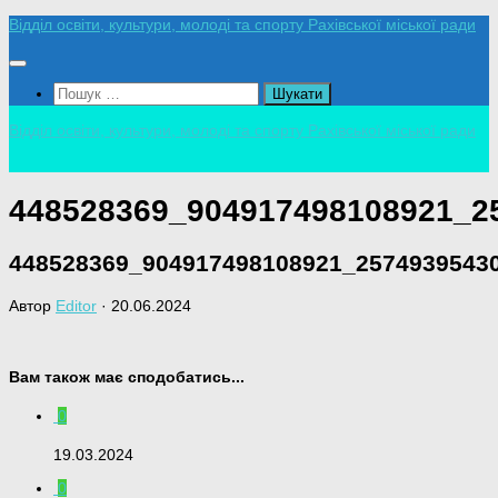
Skip
Відділ освіти, культури, молоді та спорту Рахівської міської ради
to
content
Пошук:
Відділ освіти, культури, молоді та спорту Рахівської міської ради
448528369_904917498108921_2
448528369_904917498108921_2574939543
Автор
Editor
·
20.06.2024
Вам також має сподобатись...
0
19.03.2024
0