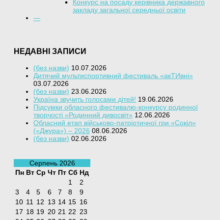
Конкурс на посаду керівника державного
закладу загальної середньої освіти
—
НЕДАВНІ ЗАПИСИ
(без назви)
10.07.2026
Дитячий мультиспортивний фестиваль «акТИвні»
03.07.2026
(без назви)
23.06.2026
Україна звучить голосами дітей!
19.06.2026
Підсумки обласного фестивалю-конкурсу родинної
творчості «Родинний дивосвіт»
12.06.2026
Обласний етап військово-патріотичної гри «Сокіл»
(«Джура») – 2026
08.06.2026
(без назви)
02.06.2026
Серпень 2026
Пн
Вт
Ср
Чт
Пт
Сб
Нд
1
2
3
4
5
6
7
8
9
10
11
12
13
14
15
16
17
18
19
20
21
22
23