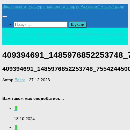
Skip
Відділ освіти, культури, молоді та спорту Рахівської міської ради
to
content
Пошук:
Відділ освіти, культури, молоді та спорту Рахівської міської ради
409394691_1485976852253748_
409394691_1485976852253748_755424450
Автор
Editor
·
27.12.2023
Вам також має сподобатись...
0
18.10.2024
0