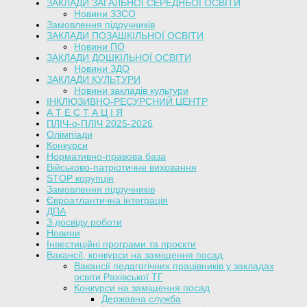
ЗАКЛАДИ ЗАГАЛЬНОЇ СЕРЕДНЬОЇ ОСВІТИ
Новини ЗЗСО
Замовлення підручників
ЗАКЛАДИ ПОЗАШКІЛЬНОЇ ОСВІТИ
Новини ПО
ЗАКЛАДИ ДОШКІЛЬНОЇ ОСВІТИ
Новини ЗДО
ЗАКЛАДИ КУЛЬТУРИ
Новини закладів культури
ІНКЛЮЗИВНО-РЕСУРСНИЙ ЦЕНТР
А Т Е С Т А Ц І Я
ПЛІЧ-о-ПЛІЧ 2025-2026
Олімпіади
Конкурси
Нормативно-правова база
Військово-патріотичне виховання
STOP корупція
Замовлення підручників
Євроатлантична інтеграція
ДПА
З досвіду роботи
Новини
Інвестиційні програми та проєкти
Вакансії, конкурси на заміщення посад
Вакансії педагогічних працівників у закладах
освіти Рахівської ТГ
Конкурси на заміщення посад
Державна служба