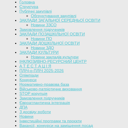
Головна
Структура
Публічні закупівлі
Обгрунтування закупівлі
ЗАКЛАДИ ЗАГАЛЬНОЇ СЕРЕДНЬОЇ ОСВІТИ
Новини ЗЗСО
Замовлення підручників
ЗАКЛАДИ ПОЗАШКІЛЬНОЇ ОСВІТИ
Новини ПО
ЗАКЛАДИ ДОШКІЛЬНОЇ ОСВІТИ
Новини ЗДО
ЗАКЛАДИ КУЛЬТУРИ
Новини закладів культури
ІНКЛЮЗИВНО-РЕСУРСНИЙ ЦЕНТР
А Т Е С Т А Ц І Я
ПЛІЧ-о-ПЛІЧ 2025-2026
Олімпіади
Конкурси
Нормативно-правова база
Військово-патріотичне виховання
STOP корупція
Замовлення підручників
Євроатлантична інтеграція
ДПА
З досвіду роботи
Новини
Інвестиційні програми та проєкти
Вакансії, конкурси на заміщення посад