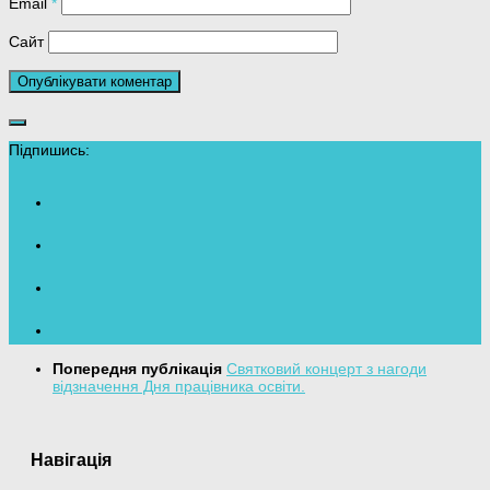
Email
*
Сайт
Підпишись:
Попередня публікація
Святковий концерт з нагоди
відзначення Дня працівника освіти.
Навігація