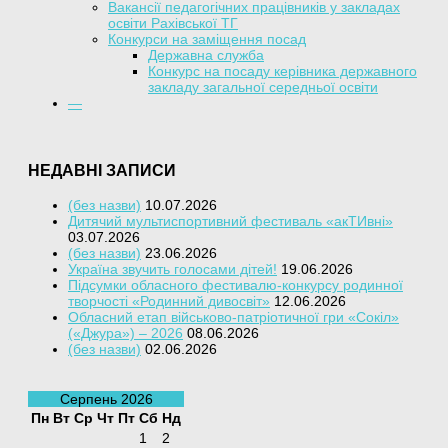
Вакансії педагогічних працівників у закладах
освіти Рахівської ТГ
Конкурси на заміщення посад
Державна служба
Конкурс на посаду керівника державного
закладу загальної середньої освіти
—
НЕДАВНІ ЗАПИСИ
(без назви)
10.07.2026
Дитячий мультиспортивний фестиваль «акТИвні»
03.07.2026
(без назви)
23.06.2026
Україна звучить голосами дітей!
19.06.2026
Підсумки обласного фестивалю-конкурсу родинної
творчості «Родинний дивосвіт»
12.06.2026
Обласний етап військово-патріотичної гри «Сокіл»
(«Джура») – 2026
08.06.2026
(без назви)
02.06.2026
Серпень 2026
Пн
Вт
Ср
Чт
Пт
Сб
Нд
1
2