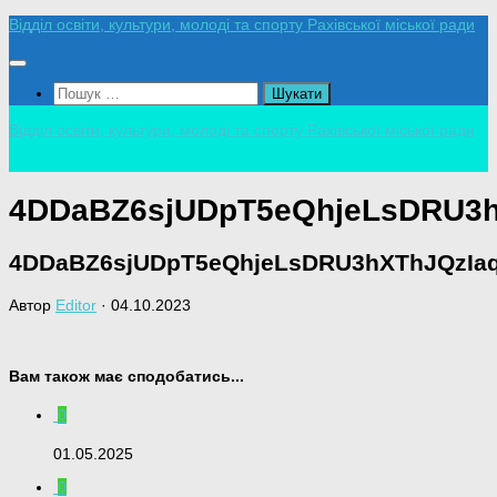
Skip
Відділ освіти, культури, молоді та спорту Рахівської міської ради
to
content
Пошук:
Відділ освіти, культури, молоді та спорту Рахівської міської ради
4DDaBZ6sjUDpT5eQhjeLsDRU3
4DDaBZ6sjUDpT5eQhjeLsDRU3hXThJQzIa
Автор
Editor
·
04.10.2023
Вам також має сподобатись...
0
01.05.2025
0