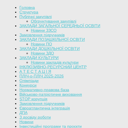
Головна
Структура
Публічні закупівлі
Обгрунтування закупівлі
ЗАКЛАДИ ЗАГАЛЬНОЇ СЕРЕДНЬОЇ ОСВІТИ
Новини ЗЗСО
Замовлення підручників
ЗАКЛАДИ ПОЗАШКІЛЬНОЇ ОСВІТИ
Новини ПО
ЗАКЛАДИ ДОШКІЛЬНОЇ ОСВІТИ
Новини ЗДО
ЗАКЛАДИ КУЛЬТУРИ
Новини закладів культури
ІНКЛЮЗИВНО-РЕСУРСНИЙ ЦЕНТР
А Т Е С Т А Ц І Я
ПЛІЧ-о-ПЛІЧ 2025-2026
Олімпіади
Конкурси
Нормативно-правова база
Військово-патріотичне виховання
STOP корупція
Замовлення підручників
Євроатлантична інтеграція
ДПА
З досвіду роботи
Новини
Інвестиційні програми та проєкти