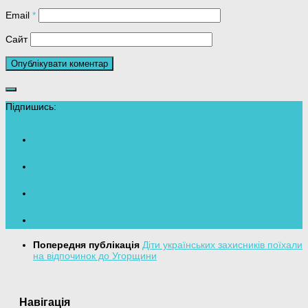
Email
*
Сайт
Підпишись:
Попередня публікація
Діти українських захисників поїхали
на відпочинок до Угорщини
Навігація