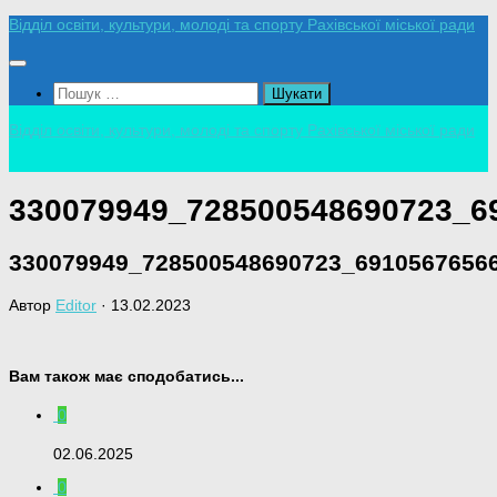
Skip
Відділ освіти, культури, молоді та спорту Рахівської міської ради
to
content
Пошук:
Відділ освіти, культури, молоді та спорту Рахівської міської ради
330079949_728500548690723_6
330079949_728500548690723_6910567656
Автор
Editor
·
13.02.2023
Вам також має сподобатись...
0
02.06.2025
0