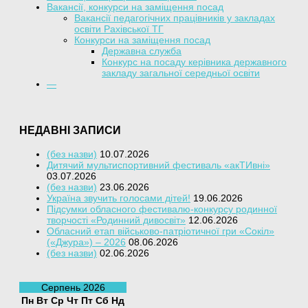
Вакансії, конкурси на заміщення посад
Вакансії педагогічних працівників у закладах
освіти Рахівської ТГ
Конкурси на заміщення посад
Державна служба
Конкурс на посаду керівника державного
закладу загальної середньої освіти
—
НЕДАВНІ ЗАПИСИ
(без назви)
10.07.2026
Дитячий мультиспортивний фестиваль «акТИвні»
03.07.2026
(без назви)
23.06.2026
Україна звучить голосами дітей!
19.06.2026
Підсумки обласного фестивалю-конкурсу родинної
творчості «Родинний дивосвіт»
12.06.2026
Обласний етап військово-патріотичної гри «Сокіл»
(«Джура») – 2026
08.06.2026
(без назви)
02.06.2026
Серпень 2026
Пн
Вт
Ср
Чт
Пт
Сб
Нд