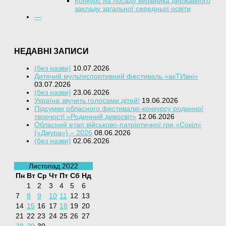
Конкурс на посаду керівника державного
закладу загальної середньої освіти
—
НЕДАВНІ ЗАПИСИ
(без назви)
10.07.2026
Дитячий мультиспортивний фестиваль «акТИвні»
03.07.2026
(без назви)
23.06.2026
Україна звучить голосами дітей!
19.06.2026
Підсумки обласного фестивалю-конкурсу родинної
творчості «Родинний дивосвіт»
12.06.2026
Обласний етап військово-патріотичної гри «Сокіл»
(«Джура») – 2026
08.06.2026
(без назви)
02.06.2026
Листопад 2022
Пн
Вт
Ср
Чт
Пт
Сб
Нд
1
2
3
4
5
6
7
8
9
10
11
12
13
14
15
16
17
18
19
20
21
22
23
24
25
26
27