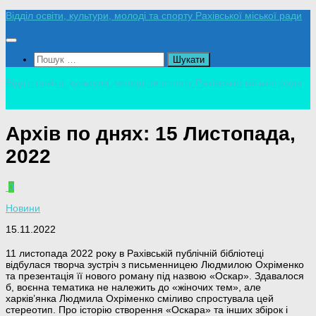
Skip
Відділ освіти, культури, молоді та спорту Рахівської міської ради
to
content
Пошук:
Відділ освіти, культури, молоді та спорту Рахівської міської ради
Архів по днях:
15 Листопада,
2022
0
Новини
15.11.2022
11 листопада 2022 року в Рахівській публічній бібліотеці
відбулася творча зустріч з письменницею Людмилою Охріменко
та презентація її нового роману під назвою «Оскар». Здавалося
б, воєнна тематика не належить до «жіночих тем», але
харків’янка Людмила Охріменко сміливо спростувала цей
стереотип. Про історію створення «Оскара» та інших збірок і