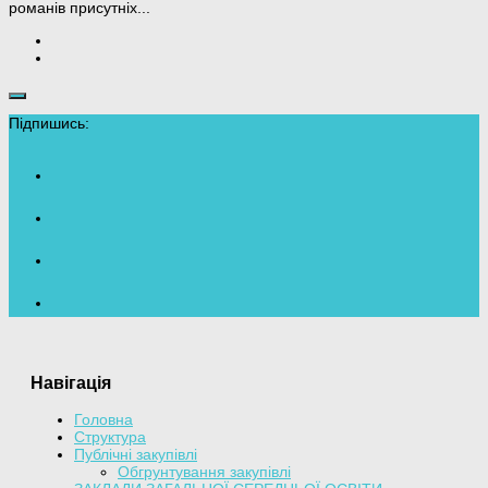
романів присутніх...
Підпишись:
Навігація
Головна
Структура
Публічні закупівлі
Обгрунтування закупівлі