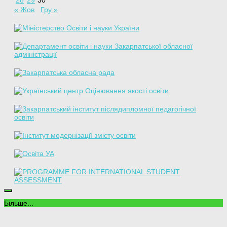
28
29
30
« Жов
Гру »
Більше...