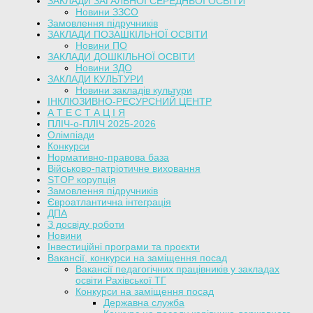
ЗАКЛАДИ ЗАГАЛЬНОЇ СЕРЕДНЬОЇ ОСВІТИ
Новини ЗЗСО
Замовлення підручників
ЗАКЛАДИ ПОЗАШКІЛЬНОЇ ОСВІТИ
Новини ПО
ЗАКЛАДИ ДОШКІЛЬНОЇ ОСВІТИ
Новини ЗДО
ЗАКЛАДИ КУЛЬТУРИ
Новини закладів культури
ІНКЛЮЗИВНО-РЕСУРСНИЙ ЦЕНТР
А Т Е С Т А Ц І Я
ПЛІЧ-о-ПЛІЧ 2025-2026
Олімпіади
Конкурси
Нормативно-правова база
Військово-патріотичне виховання
STOP корупція
Замовлення підручників
Євроатлантична інтеграція
ДПА
З досвіду роботи
Новини
Інвестиційні програми та проєкти
Вакансії, конкурси на заміщення посад
Вакансії педагогічних працівників у закладах
освіти Рахівської ТГ
Конкурси на заміщення посад
Державна служба