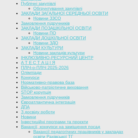
Публічні закупівлі
Обгрунтування закупівлі
ЗАКЛАДИ ЗАГАЛЬНОЇ СЕРЕДНЬОЇ ОСВІТИ
Новини ЗЗСО
Замовлення підручників
ЗАКЛАДИ ПОЗАШКІЛЬНОЇ ОСВІТИ
Новини ПО
ЗАКЛАДИ ДОШКІЛЬНОЇ ОСВІТИ
Новини ЗДО
ЗАКЛАДИ КУЛЬТУРИ
Новини закладів культури
ІНКЛЮЗИВНО-РЕСУРСНИЙ ЦЕНТР
А Т Е С Т А Ц І Я
ПЛІЧ-о-ПЛІЧ 2025-2026
Олімпіади
Конкурси
Нормативно-правова база
Військово-патріотичне виховання
STOP корупція
Замовлення підручників
Євроатлантична інтеграція
ДПА
З досвіду роботи
Новини
Інвестиційні програми та проєкти
Вакансії, конкурси на заміщення посад
Вакансії педагогічних працівників у закладах
освіти Рахівської ТГ