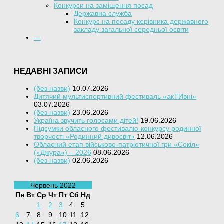
Конкурси на заміщення посад
Державна служба
Конкурс на посаду керівника державного
закладу загальної середньої освіти
—
НЕДАВНІ ЗАПИСИ
(без назви)
10.07.2026
Дитячий мультиспортивний фестиваль «акТИвні»
03.07.2026
(без назви)
23.06.2026
Україна звучить голосами дітей!
19.06.2026
Підсумки обласного фестивалю-конкурсу родинної
творчості «Родинний дивосвіт»
12.06.2026
Обласний етап військово-патріотичної гри «Сокіл»
(«Джура») – 2026
08.06.2026
(без назви)
02.06.2026
Червень 2022
Пн
Вт
Ср
Чт
Пт
Сб
Нд
1
2
3
4
5
6
7
8
9
10
11
12