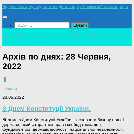
Skip
Відділ освіти, культури, молоді та спорту Рахівської міської ради
to
content
Пошук:
Відділ освіти, культури, молоді та спорту Рахівської міської ради
Архів по днях:
28 Червня,
2022
0
Новини
28.06.2022
З Днем Конституції України.
Вітаємо з Днем Конституції України – основного Закону нашої
держави, який є гарантом прав і свобод громадян,
фундаментом державотворчості, національної незалежності,