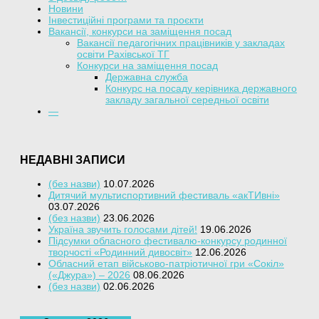
Новини
Інвестиційні програми та проєкти
Вакансії, конкурси на заміщення посад
Вакансії педагогічних працівників у закладах
освіти Рахівської ТГ
Конкурси на заміщення посад
Державна служба
Конкурс на посаду керівника державного
закладу загальної середньої освіти
—
НЕДАВНІ ЗАПИСИ
(без назви)
10.07.2026
Дитячий мультиспортивний фестиваль «акТИвні»
03.07.2026
(без назви)
23.06.2026
Україна звучить голосами дітей!
19.06.2026
Підсумки обласного фестивалю-конкурсу родинної
творчості «Родинний дивосвіт»
12.06.2026
Обласний етап військово-патріотичної гри «Сокіл»
(«Джура») – 2026
08.06.2026
(без назви)
02.06.2026