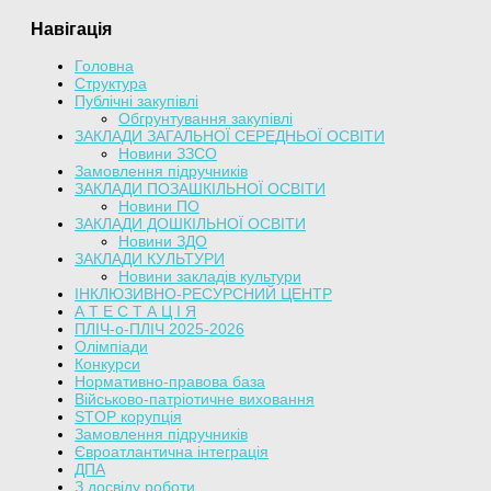
Навігація
Головна
Структура
Публічні закупівлі
Обгрунтування закупівлі
ЗАКЛАДИ ЗАГАЛЬНОЇ СЕРЕДНЬОЇ ОСВІТИ
Новини ЗЗСО
Замовлення підручників
ЗАКЛАДИ ПОЗАШКІЛЬНОЇ ОСВІТИ
Новини ПО
ЗАКЛАДИ ДОШКІЛЬНОЇ ОСВІТИ
Новини ЗДО
ЗАКЛАДИ КУЛЬТУРИ
Новини закладів культури
ІНКЛЮЗИВНО-РЕСУРСНИЙ ЦЕНТР
А Т Е С Т А Ц І Я
ПЛІЧ-о-ПЛІЧ 2025-2026
Олімпіади
Конкурси
Нормативно-правова база
Військово-патріотичне виховання
STOP корупція
Замовлення підручників
Євроатлантична інтеграція
ДПА
З досвіду роботи