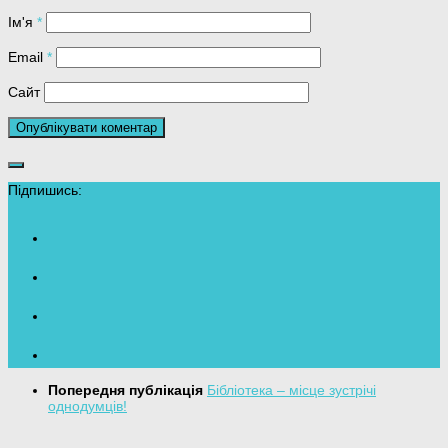
Ім'я
*
Email
*
Сайт
Підпишись:
Попередня публікація
Бібліотека – місце зустрічі
однодумців!