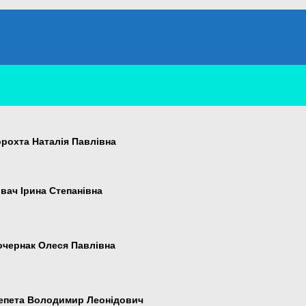
рохта Наталія Павлівна
вач Ірина Степанівна
чернак Олеся Павлівна
пета Володимир Леонідович