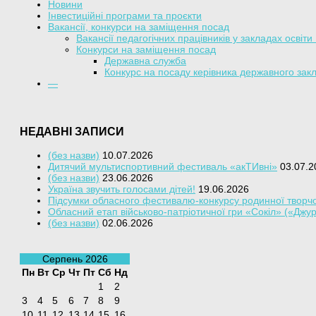
Новини
Інвестиційні програми та проєкти
Вакансії, конкурси на заміщення посад
Вакансії педагогічних працівників у закладах освіти
Конкурси на заміщення посад
Державна служба
Конкурс на посаду керівника державного закл
—
НЕДАВНІ ЗАПИСИ
(без назви)
10.07.2026
Дитячий мультиспортивний фестиваль «акТИвні»
03.07.2
(без назви)
23.06.2026
Україна звучить голосами дітей!
19.06.2026
Підсумки обласного фестивалю-конкурсу родинної творчо
Обласний етап військово-патріотичної гри «Сокіл» («Джу
(без назви)
02.06.2026
Серпень 2026
Пн
Вт
Ср
Чт
Пт
Сб
Нд
1
2
3
4
5
6
7
8
9
10
11
12
13
14
15
16