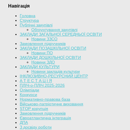
Навігація
Головна
Структура
Публічні закупівлі
Обгрунтування закупівлі
ЗАКЛАДИ ЗАГАЛЬНОЇ СЕРЕДНЬОЇ ОСВІТИ
Новини ЗЗСО
Замовлення підручників
ЗАКЛАДИ ПОЗАШКІЛЬНОЇ ОСВІТИ
Новини ПО
ЗАКЛАДИ ДОШКІЛЬНОЇ ОСВІТИ
Новини ЗДО
ЗАКЛАДИ КУЛЬТУРИ
Новини закладів культури
ІНКЛЮЗИВНО-РЕСУРСНИЙ ЦЕНТР
А Т Е С Т А Ц І Я
ПЛІЧ-о-ПЛІЧ 2025-2026
Олімпіади
Конкурси
Нормативно-правова база
Військово-патріотичне виховання
STOP корупція
Замовлення підручників
Євроатлантична інтеграція
ДПА
З досвіду роботи