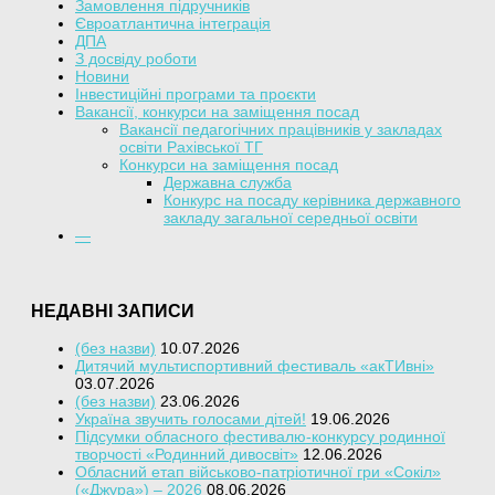
Замовлення підручників
Євроатлантична інтеграція
ДПА
З досвіду роботи
Новини
Інвестиційні програми та проєкти
Вакансії, конкурси на заміщення посад
Вакансії педагогічних працівників у закладах
освіти Рахівської ТГ
Конкурси на заміщення посад
Державна служба
Конкурс на посаду керівника державного
закладу загальної середньої освіти
—
НЕДАВНІ ЗАПИСИ
(без назви)
10.07.2026
Дитячий мультиспортивний фестиваль «акТИвні»
03.07.2026
(без назви)
23.06.2026
Україна звучить голосами дітей!
19.06.2026
Підсумки обласного фестивалю-конкурсу родинної
творчості «Родинний дивосвіт»
12.06.2026
Обласний етап військово-патріотичної гри «Сокіл»
(«Джура») – 2026
08.06.2026