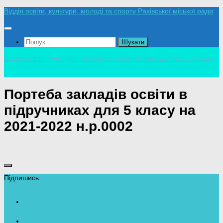
Skip
Відділ освіти, культури, молоді та спорту Рахівської міської ради
to
content
Пошук:
Відділ освіти, культури, молоді та спорту Рахівської міської ради
Портеба закладів освіти в
підручниках для 5 класу на
2021-2022 н.р.0002
Підпишись: