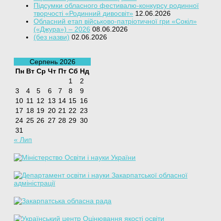
Підсумки обласного фестивалю-конкурсу родинної
творчості «Родинний дивосвіт»
12.06.2026
Обласний етап військово-патріотичної гри «Сокіл»
(«Джура») – 2026
08.06.2026
(без назви)
02.06.2026
Серпень 2026
Пн
Вт
Ср
Чт
Пт
Сб
Нд
1
2
3
4
5
6
7
8
9
10
11
12
13
14
15
16
17
18
19
20
21
22
23
24
25
26
27
28
29
30
31
« Лип