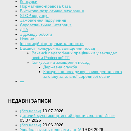
Конкурси
Нормативно-правова база
Військово-патріотичне виховання
STOP корупція
Замовлення підручників
Євроатлантична інтеграція
ДПА
З досвіду роботи
Новини
Інвестиційні програми та проєкти
Вакансії, конкурси на заміщення посад
Вакансії педагогічних працівників у закладах
освіти Рахівської ТГ
Конкурси на заміщення посад
Державна служба
Конкурс на посаду керівника державного
закладу загальної середньої освіти
—
НЕДАВНІ ЗАПИСИ
(без назви)
10.07.2026
Дитячий мультиспортивний фестиваль «акТИвні»
03.07.2026
(без назви)
23.06.2026
Україна звучить голосами дітей!
19.06.2026