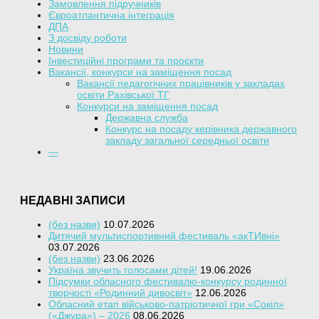
Замовлення підручників
Євроатлантична інтеграція
ДПА
З досвіду роботи
Новини
Інвестиційні програми та проєкти
Вакансії, конкурси на заміщення посад
Вакансії педагогічних працівників у закладах
освіти Рахівської ТГ
Конкурси на заміщення посад
Державна служба
Конкурс на посаду керівника державного
закладу загальної середньої освіти
—
НЕДАВНІ ЗАПИСИ
(без назви)
10.07.2026
Дитячий мультиспортивний фестиваль «акТИвні»
03.07.2026
(без назви)
23.06.2026
Україна звучить голосами дітей!
19.06.2026
Підсумки обласного фестивалю-конкурсу родинної
творчості «Родинний дивосвіт»
12.06.2026
Обласний етап військово-патріотичної гри «Сокіл»
(«Джура») – 2026
08.06.2026