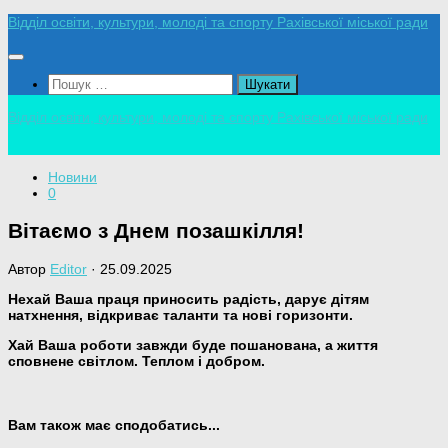
Skip
Відділ освіти, культури, молоді та спорту Рахівської міської ради
to
content
Пошук:
Відділ освіти, культури, молоді та спорту Рахівської міської ради
Новини
0
Вітаємо з Днем позашкілля!
Автор
Editor
·
25.09.2025
Нехай Ваша праця приносить радість, дарує дітям
натхнення, відкриває таланти та нові горизонти.
Хай Ваша роботи завжди буде пошанована, а життя
сповнене світлом. Теплом і добром.
Вам також має сподобатись...