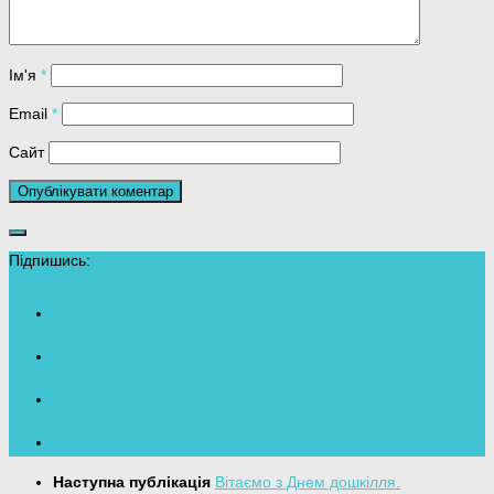
Ім'я
*
Email
*
Сайт
Підпишись:
Наступна публікація
Вітаємо з Днем дошкілля.