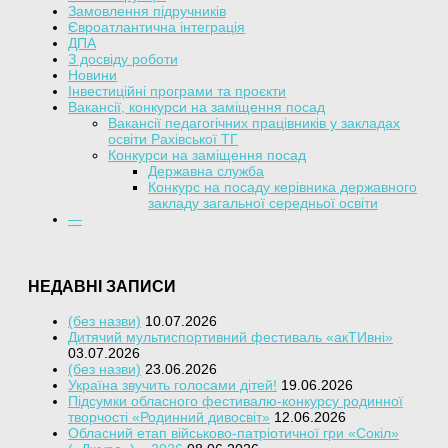
Замовлення підручників
Євроатлантична інтеграція
ДПА
З досвіду роботи
Новини
Інвестиційні програми та проєкти
Вакансії, конкурси на заміщення посад
Вакансії педагогічних працівників у закладах
освіти Рахівської ТГ
Конкурси на заміщення посад
Державна служба
Конкурс на посаду керівника державного
закладу загальної середньої освіти
—
НЕДАВНІ ЗАПИСИ
(без назви)
10.07.2026
Дитячий мультиспортивний фестиваль «акТИвні»
03.07.2026
(без назви)
23.06.2026
Україна звучить голосами дітей!
19.06.2026
Підсумки обласного фестивалю-конкурсу родинної
творчості «Родинний дивосвіт»
12.06.2026
Обласний етап військово-патріотичної гри «Сокіл»