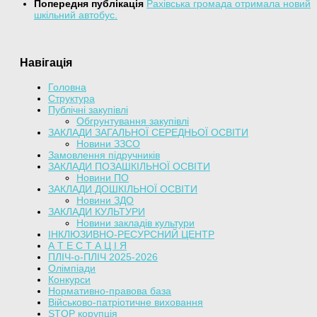
Попередня публікація
Рахівська громада отримала новий
шкільний автобус.
Навігація
Головна
Структура
Публічні закупівлі
Обгрунтування закупівлі
ЗАКЛАДИ ЗАГАЛЬНОЇ СЕРЕДНЬОЇ ОСВІТИ
Новини ЗЗСО
Замовлення підручників
ЗАКЛАДИ ПОЗАШКІЛЬНОЇ ОСВІТИ
Новини ПО
ЗАКЛАДИ ДОШКІЛЬНОЇ ОСВІТИ
Новини ЗДО
ЗАКЛАДИ КУЛЬТУРИ
Новини закладів культури
ІНКЛЮЗИВНО-РЕСУРСНИЙ ЦЕНТР
А Т Е С Т А Ц І Я
ПЛІЧ-о-ПЛІЧ 2025-2026
Олімпіади
Конкурси
Нормативно-правова база
Військово-патріотичне виховання
STOP корупція