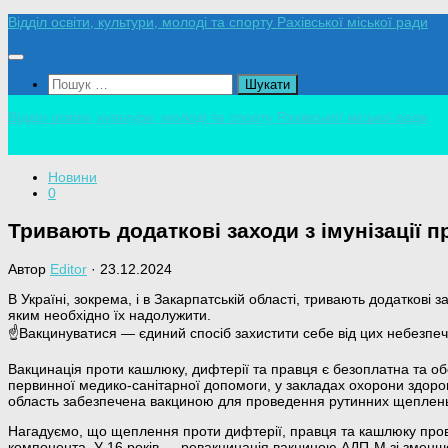
Skip
Відділ освіти, культури, молоді та спорту Рахівської міської ради
to
content
Пошук:
Відділ освіти, культури, молоді та спорту Рахівської міської ради
Новини
0
Тривають додаткові заходи з імунізації п
Автор
Editor
·
23.12.2024
В Україні, зокрема, і в Закарпатській області, тривають додаткові
яким необхідно їх надолужити.
☝️Вакцинуватися — єдиний спосіб захистити себе від цих небезпеч
Вакцинація проти кашлюку, дифтерії та правця є безоплатна та о
первинної медико-санітарної допомоги, у закладах охорони здоров
область забезпечена вакциною для проведення рутинних щеплень 
Нагадуємо, що щеплення проти дифтерії, правця та кашлюку провод
компонента. У 16 років — ревакцинація вакциною АДП-М зі зменше