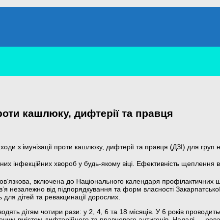
роти кашлюку, дифтерії та правця
 заходи з імунізації проти кашлюку, дифтерії та правця (ДЗІ) для гру
них інфекційних хвороб у будь-якому віці. Ефективність щеплення в
бов’язкова, включена до Національного календаря профілактичних щ
’я незалежно від підпорядкування та форм власності Закарпатської
для дітей та ревакцинації дорослих.
ять дітям чотири рази: у 2, 4, 6 та 18 місяців. У 6 років проводи
ним вмістом дифтерійного та правцевого антигенів. Надалі — ревак