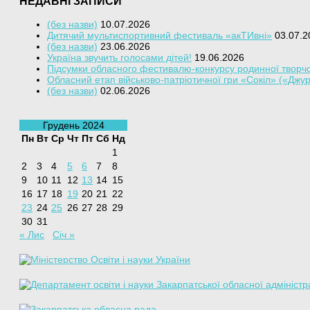
НЕДАВНІ ЗАПИСИ
(без назви)
10.07.2026
Дитячий мультиспортивний фестиваль «акТИвні»
03.07.2
(без назви)
23.06.2026
Україна звучить голосами дітей!
19.06.2026
Підсумки обласного фестивалю-конкурсу родинної творчо
Обласний етап військово-патріотичної гри «Сокіл» («Джу
(без назви)
02.06.2026
Грудень 2024
Пн
Вт
Ср
Чт
Пт
Сб
Нд
1
2
3
4
5
6
7
8
9
10
11
12
13
14
15
16
17
18
19
20
21
22
23
24
25
26
27
28
29
30
31
« Лис
Січ »