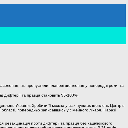
п населення, які пропустили планові щеплення у попередні роки, та
ід дифтерії та правця становить 95-100%.
еплень України. Зробити її можна у всіх пунктах щеплень Центрів
 області, попередньо записавшись у сімейного лікаря. Наразі
ться ревакцинація проти дифтерії та правця без кашлюкового
цинація проти дифтерії та правця щодесять років. З 26 років