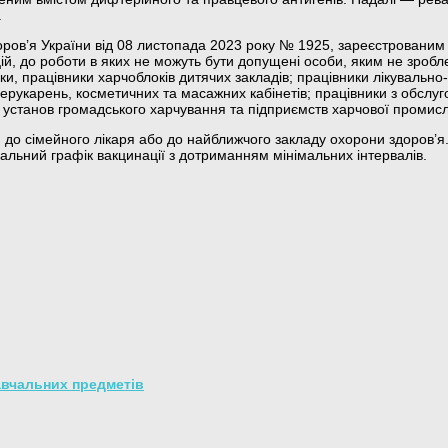
.
ров’я України від 08 листопада 2023 року № 1925, зареєстрованим в
цій, до роботи в яких не можуть бути допущені особи, яким не зро
ники, працівники харчоблоків дитячих закладів; працівники лікувальн
 перукарень, косметичних та масажних кабінетів; працівники з обсл
 установ громадського харчування та підприємств харчової промисло
до сімейного лікаря або до найближчого закладу охорони здоров’я
уальний графік вакцинації з дотриманням мінімальних інтервалів.
навчальних предметів