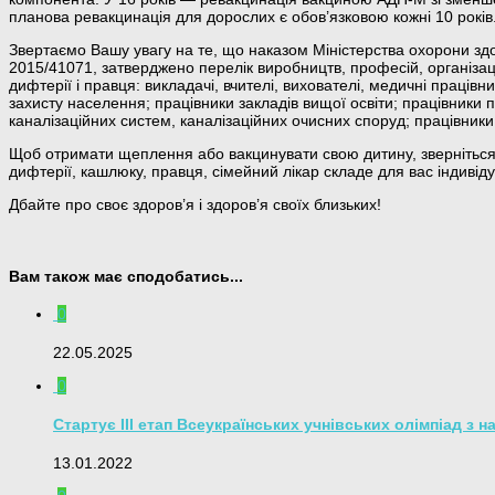
планова ревакцинація для дорослих є обов’язковою кожні 10 років
Звертаємо Вашу увагу на те, що наказом Міністерства охорони здо
2015/41071, затверджено перелік виробництв, професій, організа
дифтерії і правця: викладачі, вчителі, вихователі, медичні праців
захисту населення; працівники закладів вищої освіти; працівники
каналізаційних систем, каналізаційних очисних споруд; працівники
Щоб отримати щеплення або вакцинувати свою дитину, зверніться 
дифтерії, кашлюку, правця, сімейний лікар складе для вас індивід
Дбайте про своє здоров’я і здоров’я своїх близьких!
Вам також має сподобатись...
0
22.05.2025
0
Стартує ІІІ етап Всеукраїнських учнівських олімпіад з 
13.01.2022