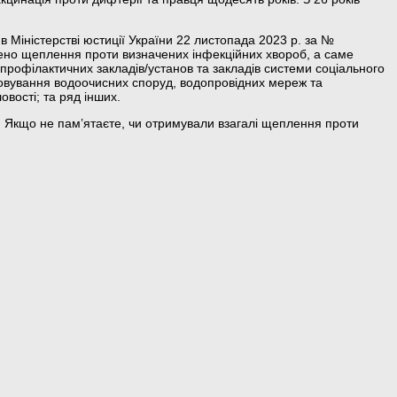
 Міністерстві юстиції України 22 листопада 2023 р. за №
блено щеплення проти визначених інфекційних хвороб, а саме
о-профілактичних закладів/установ та закладів системи соціального
уговування водоочисних споруд, водопровідних мереж та
вості; та ряд інших.
. Якщо не пам’ятаєте, чи отримували взагалі щеплення проти