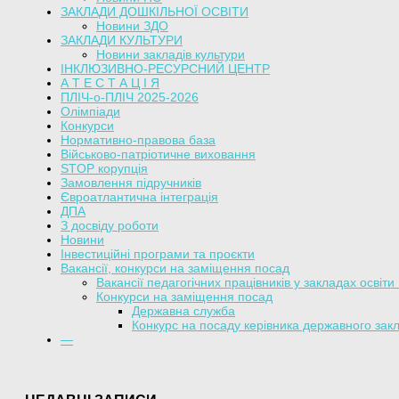
ЗАКЛАДИ ДОШКІЛЬНОЇ ОСВІТИ
Новини ЗДО
ЗАКЛАДИ КУЛЬТУРИ
Новини закладів культури
ІНКЛЮЗИВНО-РЕСУРСНИЙ ЦЕНТР
А Т Е С Т А Ц І Я
ПЛІЧ-о-ПЛІЧ 2025-2026
Олімпіади
Конкурси
Нормативно-правова база
Військово-патріотичне виховання
STOP корупція
Замовлення підручників
Євроатлантична інтеграція
ДПА
З досвіду роботи
Новини
Інвестиційні програми та проєкти
Вакансії, конкурси на заміщення посад
Вакансії педагогічних працівників у закладах освіти
Конкурси на заміщення посад
Державна служба
Конкурс на посаду керівника державного закл
—