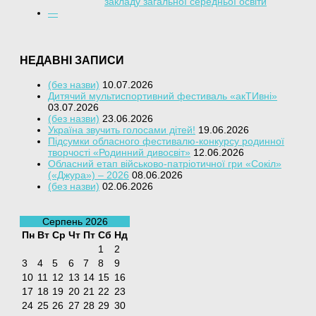
закладу загальної середньої освіти
—
НЕДАВНІ ЗАПИСИ
(без назви)
10.07.2026
Дитячий мультиспортивний фестиваль «акТИвні»
03.07.2026
(без назви)
23.06.2026
Україна звучить голосами дітей!
19.06.2026
Підсумки обласного фестивалю-конкурсу родинної
творчості «Родинний дивосвіт»
12.06.2026
Обласний етап військово-патріотичної гри «Сокіл»
(«Джура») – 2026
08.06.2026
(без назви)
02.06.2026
Серпень 2026
Пн
Вт
Ср
Чт
Пт
Сб
Нд
1
2
3
4
5
6
7
8
9
10
11
12
13
14
15
16
17
18
19
20
21
22
23
24
25
26
27
28
29
30