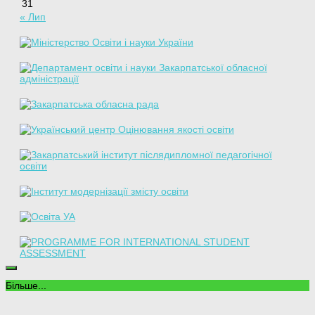
31
« Лип
Більше...