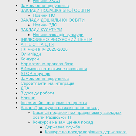
Новини ЗЗСО
Замовлення підручників
ЗАКЛАДИ ПОЗАШКІЛЬНОЇ ОСВІТИ
Новини ПО
ЗАКЛАДИ ДОШКІЛЬНОЇ ОСВІТИ
Новини ЗДО
ЗАКЛАДИ КУЛЬТУРИ
Новини закладів культури
ІНКЛЮЗИВНО-РЕСУРСНИЙ ЦЕНТР
А Т Е С Т А Ц І Я
ПЛІЧ-о-ПЛІЧ 2025-2026
Олімпіади
Конкурси
Нормативно-правова база
Військово-патріотичне виховання
STOP корупція
Замовлення підручників
Євроатлантична інтеграція
ДПА
З досвіду роботи
Новини
Інвестиційні програми та проєкти
Вакансії, конкурси на заміщення посад
Вакансії педагогічних працівників у закладах
освіти Рахівської ТГ
Конкурси на заміщення посад
Державна служба
Конкурс на посаду керівника державного