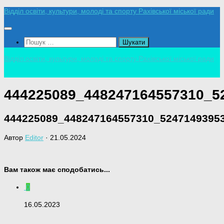
Skip
Відділ освіти, культури, молоді та спорту Рахівської міської ради
to
content
Пошук:
Відділ освіти, культури, молоді та спорту Рахівської міської ради
444225089_448247164557310_5
444225089_448247164557310_5247149395
Автор
Editor
·
21.05.2024
Вам також має сподобатись...
0
16.05.2023