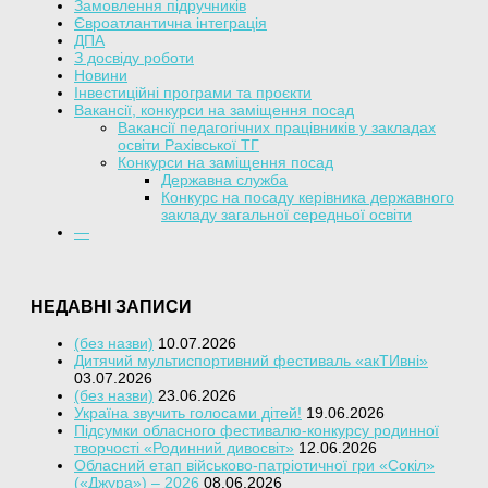
Замовлення підручників
Євроатлантична інтеграція
ДПА
З досвіду роботи
Новини
Інвестиційні програми та проєкти
Вакансії, конкурси на заміщення посад
Вакансії педагогічних працівників у закладах
освіти Рахівської ТГ
Конкурси на заміщення посад
Державна служба
Конкурс на посаду керівника державного
закладу загальної середньої освіти
—
НЕДАВНІ ЗАПИСИ
(без назви)
10.07.2026
Дитячий мультиспортивний фестиваль «акТИвні»
03.07.2026
(без назви)
23.06.2026
Україна звучить голосами дітей!
19.06.2026
Підсумки обласного фестивалю-конкурсу родинної
творчості «Родинний дивосвіт»
12.06.2026
Обласний етап військово-патріотичної гри «Сокіл»
(«Джура») – 2026
08.06.2026