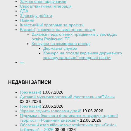
Замовлення підручників
Євроатлантична інтеграція
ДПА
З досвіду роботи
Новини
Інвестиційні програми та проєкти
Вакансії, конкурси на заміщення посад
Вакансії педагогічних працівників у закладах
освіти Рахівської ТГ
Конкурси на заміщення посад
Державна служба
Конкурс на посаду керівника державного
закладу загальної середньої освіти
—
НЕДАВНІ ЗАПИСИ
(без назви)
10.07.2026
Дитячий мультиспортивний фестиваль «акТИвні»
03.07.2026
(без назви)
23.06.2026
Україна звучить голосами дітей!
19.06.2026
Підсумки обласного фестивалю-конкурсу родинної
творчості «Родинний дивосвіт»
12.06.2026
Обласний етап військово-патріотичної гри «Сокіл»
(«Джура») – 2026
08.06.2026