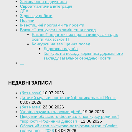
Замовлення підручників
Євроатлантична інтеграція
ДПА
З досвіду роботи
Новини
Інвестиційні програми та проєкти
Вакансії, конкурси на заміщення посад
Вакансії педагогічних працівників у закладах
освіти Рахівської ТГ
Конкурси на заміщення посад
Державна служба
Конкурс на посаду керівника державного
закладу загальної середньої освіти
—
НЕДАВНІ ЗАПИСИ
(без назви)
10.07.2026
Дитячий мультиспортивний фестиваль «акТИвні»
03.07.2026
(без назви)
23.06.2026
Україна звучить голосами дітей!
19.06.2026
Підсумки обласного фестивалю-конкурсу родинної
творчості «Родинний дивосвіт»
12.06.2026
Обласний етап військово-патріотичної гри «Сокіл»
(«Джура») – 2026
08.06.2026